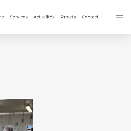
me
Services
Actualités
Projets
Contact
Menu
Social Média
Formations