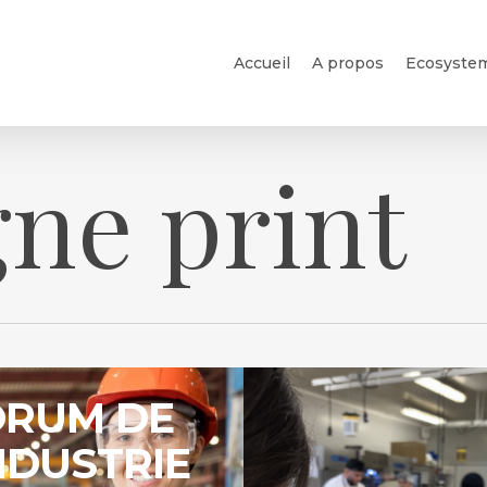
Accueil
A propos
Ecosyste
ne print
Studio
Event
ORUM DE
INDUSTRIE