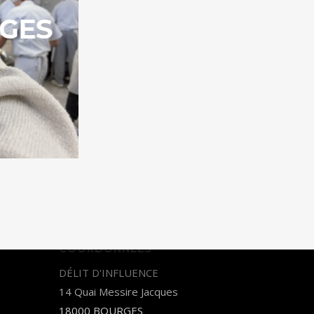
RGES
COORDONNÉES
DÉLIT D'INFLUENCE
14 Quai Messire Jacques
18000 BOURGES