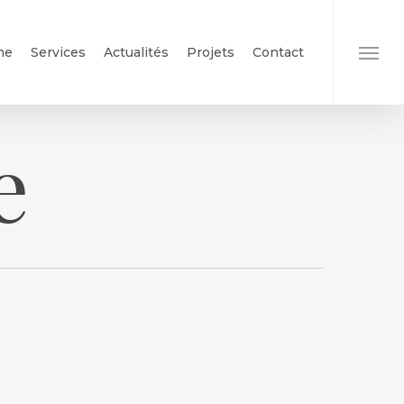
me
Services
Actualités
Projets
Contact
Menu
e
Social Média
Formations