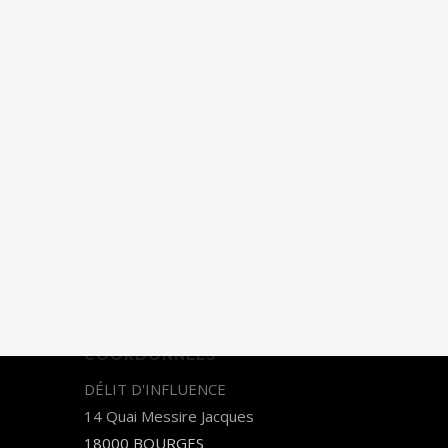
COORDONNÉES
DÉLIT D'INFLUENCE
14 Quai Messire Jacques
18000 BOURGES